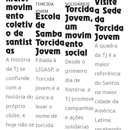
Visite
TORCIDA
SOLIDÁRIOS
movim
Torcida
a Sede
JOVEM
ento
Escola
Jovem,
da
coletiv
de
um
Torcida
o de
Samba
movim
Jovem
santist
Torcida
ento
A quadra
as
Jovem
social
da TJ é a
A história
Filiada à
Desde o
maior
da TJ se
LIGASP, a
primeiro
referência
confunde
Torcida
dia de
do Santos
com a
Jovem é a
história, a
na maior
história do
única a
TJ promove
cidade da
próprio
levar o
campanhas
América
clube, e
nome de
e ações
Latina,
hoje não se
torcida
solidárias
recebendo