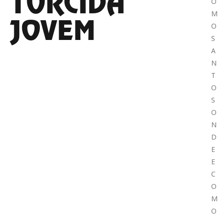
TORCIDA
O
M
JOVEM
O
S
A
N
T
O
S
O
N
D
E
E
C
O
M
O