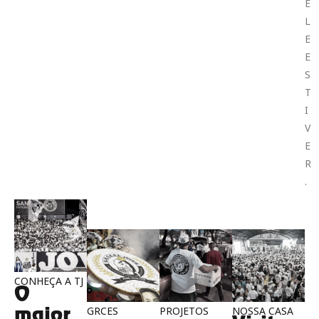
E
L
E
E
S
T
I
V
E
R
.
CONHEÇA A TJ
O
maior
GRCES
PROJETOS
NOSSA CASA